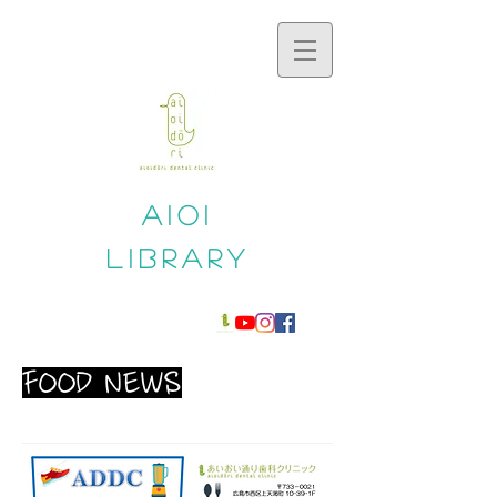
aioi
​library
FOOD NEWS